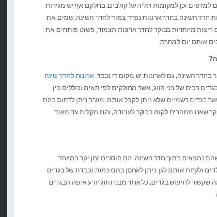
ים למדפים וכן למקומות תליה על קולבים. בחלקם אף יש מגירות
ות חדר השינה בחדר ארונות נפרד צמוד לחדר השינה, שמים את
ם ריצות מיותרות בבוקר לחדר ארונות הצמוד, פשוט פותחים את
נים אותם יום למחרת.
ה?
 בחדר השינה, גם לארונות יש מקום די נכבד.
ארונות לחדר שינה
ים רבים של בני הזוג, אשר מחולקים לפי תאים וכוללים בין
אר בגדים רשמיים שלא ניתן לקפל אותם. מעבר ניתן לדחוס בהם
 יקר שאנו ממהרים לקום בבוקר לעבודה, והם מקלים עד מאוד
הם נמצאים בתוך חדר השינה. הם חוסכים זמן יקר במיוחד
דים ולקחת אותם לגן. ניתן לאחסן בהם כמות נכבדת של בגדים
ה שקשור לחיפוש בגדים, כל אחד מבני הזוג יודע איפה הבגדים