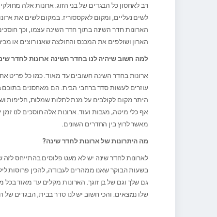
רב לאחסון כל הבגדים של בני הזוג. ארונות אלה מחולק
לשים נעליים, ומקום לאקססוריז. במקום לשים את ארונ
הארונות חדר השינה בתוך חדר השינה עצמו, וכך חוסכי
הארון ושולפים את המכנס והחולצה שאנו רוצים או מכי
למה חשוב שיהיה לנו בחדר השינה ארונות לחדר שינ
ארונות בחדר השינה חשובים עד מאוד. כמו כל פריט אחר
עוזרים לעשות סדר ברחבי הבית. הם מאחסנים בתוכם בגד
היתר מקום לקולבים על מנת לתלות שמלות, חליפות וש
אף כלי מיטה, מגבות ועוד. ארונות אלה חוסכים לנו זמן
מאשר לרוץ בין החדרים השונים.
מה היתרונות של ארונות לחדר שינה?
לארונות לחדר שינה יש לא מעט פלוסים בהתייחס לזה ש
בשעות הבוקר שאנו ממהרים לעבודה, להכין פרוסות ליל
גם שלך וגם של בן זוגך. הארונות מקלים עד מאוד בכל מ
שלו נמצאים. והכי חשוב יש לנו סדר בבית, הבגדים של ה