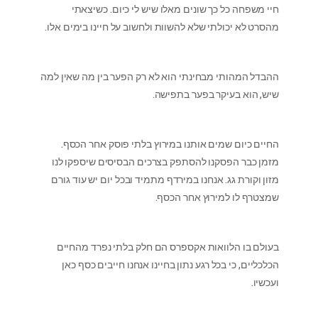
חיי משפחה כל כך שונים מאלו שיש לי כיום. כשיצאתי
מהסרט לא יכולתי שלא להשוות ולחשוב על חיינו בימים אלו.
ההבדל המהותי מבחינתי הוא לא רק הפער בין מה שאין למה
שיש, הוא בעיקר בפער בתפישה.
החיים כיום שמים אותנו במירוץ בלתי פוסק אחר הכסף.
מזמן כבר הפסקנו להסתפק בצרכים הבסיסים שיספקו לנו
מזון וקורת גג. אנחנו במירדף מתמיד ובכל יום יש עוד גורם
שמצטרף לו למירוץ אחר הכסף.
בעולם בו הלוואות אקספרס הם חלק בלתי נפרד מהחיים
הכלכליים, כי בכל רגע נתון בחיינו אנחנו חייבים כסף כאן
ועכשיו.