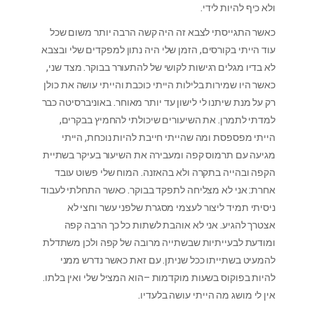
ולא כיף להיות לידי.
כאשר התגייסתי לצבא זה היה קשה הרבה יותר משום שכל
עוד הייתי בקורסים, הזמן שלי היה נתון למפקדים שלי ובצבא
לא בדיו מגלים רגישות לקושי של להתעורר בבוקר. מצד שני,
כאשר היו שמירות בלילות הייתי כוכבת והייתי עושה את כולן
רק על מנת שיתנו לי לישון עד יותר מאוחר. באוניברסיטה כבר
למדתי לתמרן. את השיעורים שיכולתי להחמיץ בבקרים,
הייתי מפספסת ומה שהייתי חייבת להיות נוכחת, הייתי
מגיעה עם תרמוס קפה ומעבירה את השיעור בעיקר בשתיית
הקפה ובהייה בתקרה ולא בהאזנה. המוח שלי פשוט עובד
אחרת: אני לא מצליחה לתפקד בבוקר. כאשר התחלתי לעבוד
ניסיתי תמיד ליצור לעצמי מסגרת שלפני עשר וחצי לא
אצטרך להגיע. אני לא אוהבת לשתות כל כך הרבה קפה
ומודעת לבעייתיות שבשתייה מרובה של קפה ולכן משתדלת
להמעיט בשתייתו ככל שניתן. עם זאת כאשר נדרש ממני
להיות בפוקוס בשעות מוקדמות –הוא המציל שלי ואין בלתו.
אין לי מושג מה הייתי עושה בלעדיו.