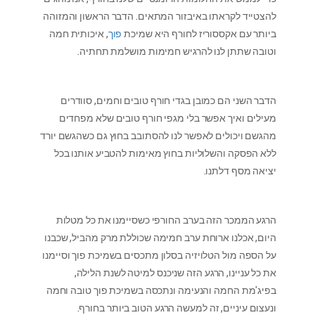
להצטייד לקראתו באיבזור המתאים. הדבר הראשון והמזוהה
ביותר עם אקססוריז לחורף היא שמיכת
פוך
, איכותית חמה
וטובה שתתן לנו להרגיש חמימות מושלמת תחתיה.
הדבר השני הם כמובן בגדי חורף טובים וחמים, סוודרים
מעילים ואיך אפשר בלי מגפי חורף טובים שלא מפחדים
מהגשם ויכולים לאפשר לנו להסתובב בחוץ גם כשהגשם יורד
ללא הפסקה והשלוליות בחוץ מאימות להטביע אותנו בכל
יציאה מסף דלתנו.
הרגע הממכר הזה בערב החורפי כשסיימנו את כל מטלות
היום, אכלנו ארוחת ערב חמימה שכוללת מרק מהביל, שכבנו
על הספה מול הטלויזיה בסלון מתכסים בשמיכת פוך וסיימנו
את כל עניינו, הרגע הזה שניכנס למיטה לשנת הלילה,
בפיג'מת החמה והנעימה ונתכסה בשמיכת פוך טובה וחמה
ונעצום עיניים, זה למעשה הרגע הטוב ביותר בחורף.