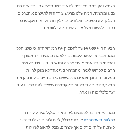
השפע והקידמה מייצרים לנו עוד רצונות שלא היו תבועים בנו
מאז ומתמיד, המח שלנו מרגיש צורך חזק להגשים א הצרכים
הכל כך לא בסיסים האלה עד כדי לקיחת הלוואות אקספרס
רק כדי לעשות וי על עוד שאיפה לא רלוונטית.
הבעיה היא שאי אפשר להפסיק את המירוץ הזה, כי כולנו חלק
ממנו וכבר אי אפשר לעצור. כדי לצאת מהמירדף המטורף
והבלתי פוסק אחר מוצרי צריכה ותנאי חיים שיצרנו לעצמנו
חייבים לפרוש לגמרי מהמירוץ ואף אחד לא מוכן להיות
במקום הזה. וכך אנשים שמרגישים כי הם חייבים להדביק את
הפער, לוקחים עוד הלוואות אקספרס שיעזרו להם להשיג עוד
יעד כלכלי כזה או אחר.
כמה הייתי רוצה לפעמים לעזוב את הכל, להגיד לא תודה
ל
הלוואות אקספרס
או כסף בכלל, לנוח ולזכות בשלוות נפש
פשוטה של חיים דלים אך עשירים. מבלי לדאוג לשאלות