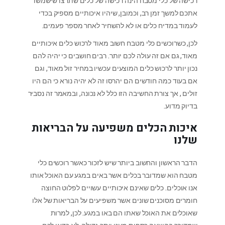
רכישה של כלי מטבח הינה רכישה של כלים שתרצו שישמשו
אתכם למשך זמן רב, וכמובן, שיהיו איכותיים מספיק בכדי
לעמוד במדיח כלים או לא להשחיר לאחר מספר פעמים.
לכן, כשרוכשים כלי מטבח חשוב מאוד לרכוש כלים איכותיים
מאוד, גם אם זה עולה לכם יותר. רבים חושבים כי יהיה להם
נכון יותר לרכוש כלים המוצעים עכשיו במחיר זול מאוד, וגם
אם בעוד כמה חודשים הם יהרסו זה לא יהיה נורא כי הם היו
זולים , אך צורת החשיבה הזו כלל לא נכונה, ובמאמר זה נסביר
בדיוק מדוע.
איכות הכלים משפיעה על הבריאות
שלנו
הדבר הראשון והחשוב ביותר שיש לזכור כאשר רוכשים כלי
מטבח הוא שמדובר בכלים אשר באים במגע עם האוכל אותו
אנו אוכלים. כלים שאינם איכותיים עשויים לפלוט החוצה
חומרים מסוכנים שונים אשר משפיעים על הבריאות של אלו
שאוכלים את האוכל שאתו הם באו במגע. לכן, למרות