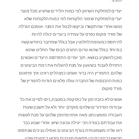
יעדים למחלקת השיווק לפי כמות הלידים שתגיע מכל מוצר.
יעדים למחלקת שימור הלקוחות לפי כמות הלקוחות שלא
נטשו אחרי שהתקשרו וביקשו לבטל את המנוי. אומנם הגרלה
של פורד פוקוס כפרס על עמידה ביעדים יכולה להיות
להיתפס כמוגזמת לחלוטין אבל בגלל שמדובר בחודש קשה
במיוחד בגלל שהוא טרום החגים הבוס שלי החליט שהוא
מוכן להשקיע בנושא. תוך יומיים התפרסמו היעדים ואנשים
התחילו לעבוד בשיגעון על מנת להעלות את רמת הביצועים
שלהם. התמריץ היה ברור ואנחנו כמנהלים ראינו איך פתאום
כמות ההכנסות של החברה עולה פלאים הודות לתמריץ של
פורד פוקוס.
אנשים לא בזבזו זמן על כוס קפה במטבח, ניסו לסיים את כל
עבודות הסידורים שלהם מוקדם יותר ולא על חשבון שעות
העבודה וממש נתנו מאה אחוז מהזמן שלהם על מנת לעשות
את עבודתם בצורה הכי יעילה ונכונה שיש. אחרי שבוע כבר
ראו עליה משמעותית בגרף הביצועים ואפילו נציגים שנתפסו
מראש כבינוניים היו פתאום מצוינים והראו ביצועים שהיו