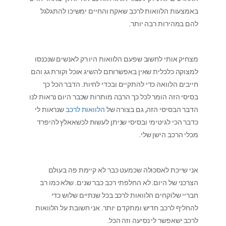
באמצעות הלוואות לרכב שאקח והחיים ימשיכו להתגלגל
להם במהירות רבה יותר.
מצחיק אותי לחשוב שפעם הלוואות היו רק לאנשים שנכנסו
למצוקה כלכלית שאין באפשרותם להשיג אוכל וקורת גג והם
חייבים הלוואה כדי להתקיים ובכדי לחיות. הדבר הכל כך
בסיסי הזה הומר לכל כך הרבה מותרות שכבר היום נראות לנו
הדבר הבסיסי הזה, גם בצורה של
הלוואות לרכב
שנראות לי
כדבר הכי לגיטימי ובסיסי שניתן לעשות לכשאאלץ להיפרד
מכלי הרכב הישן שלי.
אני שייכת לאסכולה שכמעט כבר לא קיימת פה בעולם
הצרכני של היום. לא החלפתי רכב כבר שנים. שלא כמו רב
חבריי שלוקחים הלוואות לרכב בכל שנתיים שלוש כדי
להחליף לרכב חדיש ומתקדם יותר. אני חשובת על הלוואות
לרכב ישאפשר לי נסיעה וזה הכל.