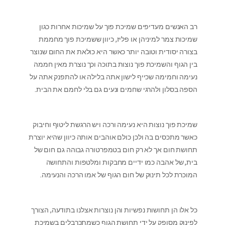
רב האנשים מעדיפים שמיכת פוך על שמיכות אחרות כגון
שמיכות צמר למיניהן או פליז, כיוון ששמיכת פוך מחממת
בצורה יסודית וטובה יותר כאשר היא כולאת את החום שנוצר
בין הגוף והשמיכת פוך נוצות בתוכה וכך נוצרת מאין חממה
נעימה וחמימה שכייף לישון אתה בלילה או להתפנק אתה על
הספה בסלון ולהרגי שחמים ונעים גם בלי לחמם את הבית.
שמיכת פוך נוצות היא נעימה ורכה ויש הרגשת ליטוף וחיבוק
כאשר מתכסים בה ולכן כולם אוהבים אותה כיוון שהיא יוצרת
תחושת חום אך לא רק חום בטמפרטורה גבוהה גם חום של
בית, של אהבה כמו ידיים מחבקות ומלטפות והתחושה
המוכרת לכל תינוק של חום הגוף של אמו הרכה והנעימה.
כל אלו הן תחושות נפשיות והן נוצרות אצלנו בתודעה, הצורך
לפינוק מסופק על ידי תחושת הגוף כשמתכרבלים בשמיכת