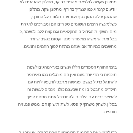
מתלונן שקשה לו לצאת מהפוך בבוקר, מתלונן שהנהגים לא
יודעים לךנהוג כמו שצריך בחורף, מתלונן שקר, מתלונן
שהמזגן עולה המון כסף ועוד ועוד תלונות על החורף,
כשלמעשה הימים הגשומים ספורים הם ומבורכים לאגירת
מים והשקיית הגידולים החקלאיים וגם קצת ללב ולנשמה, כי
בכל זאת יש משהו מאעוד רומנטי וקסום בגשם שיורד
מהשמים במיוחד אם אנחנו מתחת לפוך החמים והנעים.
בימי החורף הספורים הללו אנשים בארץ נוהגים לשנות
תוכניות כי הרי יורד גשם ואין הם מורגלים כמו באירופה
להתנהל כרגיל בגשם, פגישות מתבטלות, פעילויות עם
הילדים מתבטלים ומה שבעצם כולנו מנסים לעשות זה
להשאר בבית עם הילדים ולהתכרבל אתם מתחת לפוך
בסלון, לשחק משחקי קופסא ולשתות שוקו חם. ממש פנטזיה
חורפית.
כדי לממש את החלומות הרומנטיים שלנו בחורף, אנו נוהגים