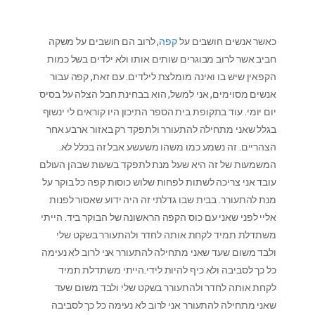
כאשר אנשים חושבים על
קפה
, לרוב הם חושבים על משקה
חביב אשר לרוב מבוגרים שותים אותו ולא ילדים בשל כמות
הקפאין שיש בו ואינה מומלצת לילדים. עם זאת, קפה עבור
אנשים מסוימים, אני למשל, הוא בבחינת חבל הצלה על בסיס
יום יומי. עוד בתקופת בית הספר התיכון היו קוראים לי ינשוף
בגלל שאני מתחילה להתעורר ולתפקד רק באזור ארבע אחר
הצהריים. זה נשמע כמו משהו משעשע אבל זה בכלל לא.
המשמעות של זה היא שעל מנת לתפקד בשעות שבהן העולם
עובד אני צריכה לשתות לפחות שלוש כוסות קפה כל בוקר על
מנת להתעורר. בבית שבו גדלתי זה היה ידוע שאסור לפנות
אליי לפני שאני עם כוס הקפה הראשונה של הבוקר ביד. הייתי
משתדלת תמיד לקחת אותה לחדר ולהתעורר בשקט שלי
ולבד משום שעד שאני מתחילה להתעורר אני לרוב לא נעימה
כל כך לסביבה ולא כיף להיות לידי.הייתי משתדלת תמיד
לקחת אותה לחדר ולהתעורר בשקט שלי ולבד משום שעד
שאני מתחילה להתעורר אני לרוב לא נעימה כל כך לסביבה