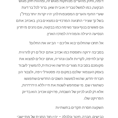
דומה, וחלק מהערים מנותקות מגוש זה, ומהוות חלק מגוש
הבקעה, כמו למשל טבריה או בית שאן. ברור לכל בר דעת
שערי החוף והערים המסונפות להן יהיו יקרות יותר בנדל"ן
בשל כך שצירי התנועה המרכזיים נמצאים בהן. באכזיב אתם
גם פוגשים בנוף עוצר נשימה כמו בבקעה, וגם נהנים מיתרון
הנסיעה היעילה והמהירה למרכז הארץ.
אל תחכו שהחלום יבוא אליכם – הביאו את החלום!
בסביבה ירוקה ותוססת כמו אכזיב אתם יכולים רק להרוויח.
קרוב לחיפה, לקריות ולעכו ונהריה, אתם יכולים למצוא את
מקומכם בסביבת מגורים חדשה ואיכותית, להמשיך לעבוד
בעסק העצמאי שלכם במקום כה פסטורלי ויפה, ולצבור הון
חברתי חדש, שהוא למעשה השכנים החדשים שתפגשו
כשתגורו שם. מי שמחפש לשנות את חייו ללא הידרדרות,
אלא רק לנוע לכיוון של השבחה, פרויקט אכזיב הוא בדיוק
הפרויקט שלו.
השקעה חסרת תקדים בתשתיות
כבישים, חברה, חינוך וכלכלה – יהיו חוד החנית של מתיישבי