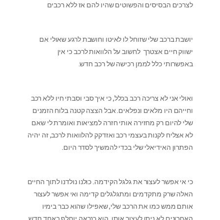
לצרכים הבסיסים והפשוטים שהיו להם אז ללא רכבים
יושבת ברכב שלי שזוחל לו לאיטו וחושבת לרגע שאולי אם
ישווק חיים אצטרך לחשוב על הלוואות לרכב כי אין
באפשרותי כלל לממן רכישה של רכב חדש.
ואולי אני לא צריכה רכב בכלל, כי איך סבי וסבתי חיו ללא רכב
וחייהם היו מלאים ונפלאים. אבל הצצה קטנה בלוח הזמנים
שלי להיום רק מחזירה אותי חזרה למציאות ואומרת לי שאם
לא אצליח לקנות בעצמי רכב ואזדקק להלוואות לרכב, זה יהיה
הפתרון האידיאלי שלי בכדי להמשיך לסדר היום.
כי אי אפשר לעצור את גלגל הקידמה. כולנו נולדנו לתוך החיים
האלה שרק מתקדמים ומתגלגלים קדימה ואי אפשר לעצור
אותם ממש כמו את הרכב שלי, שאפילו שהוא כבר בימיו
האחרונים לא ניתן לעצור אותו. הוא כנראה יוחלף באחד חדש