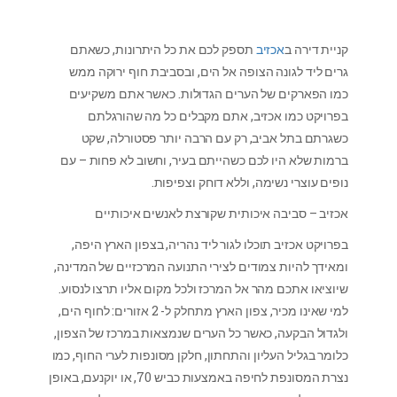
קניית דירה ב
אכזיב
תספק לכם את כל היתרונות, כשאתם
גרים ליד לגונה הצופה אל הים, ובסביבת חוף ירוקה ממש
כמו הפארקים של הערים הגדולות. כאשר אתם משקיעים
בפרויקט כמו אכזיב, אתם מקבלים כל מה שהורגלתם
כשגרתם בתל אביב, רק עם הרבה יותר פסטורלה, שקט
ברמות שלא היו לכם כשהייתם בעיר, וחשוב לא פחות – עם
נופים עוצרי נשימה, וללא דוחק וצפיפות.
אכזיב – סביבה איכותית שקורצת לאנשים איכותיים
בפרויקט אכזיב תוכלו לגור ליד נהריה, בצפון הארץ היפה,
ומאידך להיות צמודים לצירי התנועה המרכזיים של המדינה,
שיוציאו אתכם מהר אל המרכז ולכל מקום אליו תרצו לנסוע.
למי שאינו מכיר, צפון הארץ מתחלק ל- 2 אזורים: לחוף הים,
ולגדול הבקעה, כאשר כל הערים שנמצאות במרכז של הצפון,
כלומר בגליל העליון והתחתון, חלקן מסונפות לערי החוף, כמו
נצרת המסונפת לחיפה באמצעות כביש 70, או יוקנעם, באופן