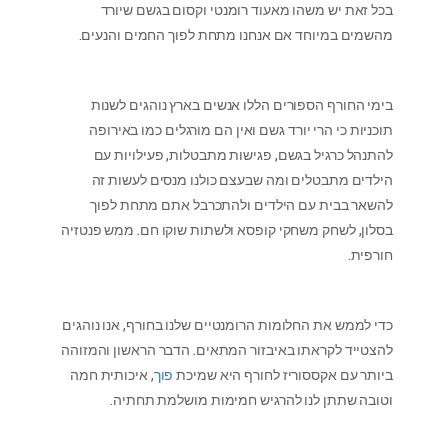
בכל זאת יש משהו מאעוד רומנטי וקסום בגשם שיורד
מהשמים במיוחד אם אנחנו מתחת לפוך החמים והנעים.
בימי החורף הספורים הללו אנשים בארץ נוהגים לשנות
תוכניות כי הרי יורד גשם ואין הם מורגלים כמו באירופה
להתנהל כרגיל בגשם, פגישות מתבטלות, פעילויות עם
הילדים מתבטלים ומה שבעצם כולנו מנסים לעשות זה
להשאר בבית עם הילדים ולהתכרבל אתם מתחת לפוך
בסלון, לשחק משחקי קופסא ולשתות שוקו חם. ממש פנטזיה
חורפית.
כדי לממש את החלומות הרומנטיים שלנו בחורף, אנו נוהגים
להצטייד לקראתו באיבזור המתאים. הדבר הראשון והמזוהה
ביותר עם אקססוריז לחורף היא שמיכת
פוך
, איכותית חמה
וטובה שתתן לנו להרגיש חמימות מושלמת תחתיה.