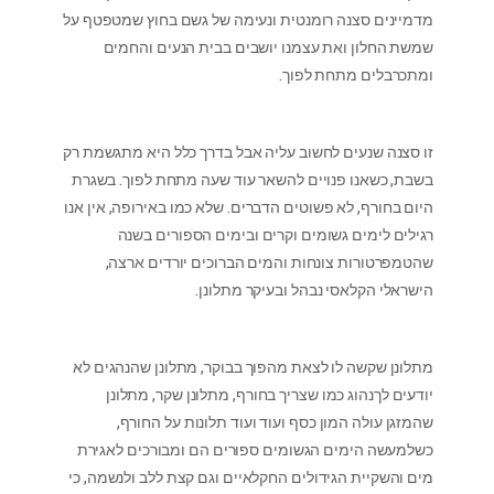
מדמיינים סצנה רומנטית ונעימה של גשם בחוץ שמטפטף על
שמשת החלון ואת עצמנו יושבים בבית הנעים והחמים
ומתכרבלים מתחת לפוך.
זו סצנה שנעים לחשוב עליה אבל בדרך כלל היא מתגשמת רק
בשבת, כשאנו פנויים להשאר עוד שעה מתחת לפוך. בשגרת
היום בחורף, לא פשוטים הדברים. שלא כמו באירופה, אין אנו
רגילים לימים גשומים וקרים ובימים הספורים בשנה
שהטמפרטורות צונחות והמים הברוכים יורדים ארצה,
הישראלי הקלאסי נבהל ובעיקר מתלונן.
מתלונן שקשה לו לצאת מהפוך בבוקר, מתלונן שהנהגים לא
יודעים לךנהוג כמו שצריך בחורף, מתלונן שקר, מתלונן
שהמזגן עולה המון כסף ועוד ועוד תלונות על החורף,
כשלמעשה הימים הגשומים ספורים הם ומבורכים לאגירת
מים והשקיית הגידולים החקלאיים וגם קצת ללב ולנשמה, כי