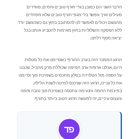
הדבר השני הם כמובן בגדי חורף טובים וחמים, סוודרים
מעילים ואיך אפשר בלי מגפי חורף טובים שלא מפחדים
מהגשם ויכולים לאפשר לנו להסתובב בחוץ גם כשהגשם יורד
ללא הפסקה והשלוליות בחוץ מאימות להטביע אותנו בכל
יציאה מסף דלתנו.
הרגע הממכר הזה בערב החורפי כשסיימנו את כל מטלות
היום, אכלנו ארוחת ערב חמימה שכוללת מרק מהביל, שכבנו
על הספה מול הטלויזיה בסלון מתכסים בשמיכת פוך וסיימנו
את כל עניינו, הרגע הזה שניכנס למיטה לשנת הלילה,
בפיג'מת החמה והנעימה ונתכסה בשמיכת פוך טובה וחמה
ונעצום עיניים, זה למעשה הרגע הטוב ביותר בחורף.
דפ