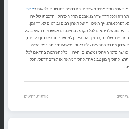
מיר אלא נותר מחיר משתלם ונוח לקניה כמו שניתן לראות ב
אתר
ת הזזה ולכל חדר שתרצו. אמנם תהליך פירוקו והרכבתו של ארון
לפרק אותו, אך האיכויות של הארון רבים ובולטים לאורך זמן.
והעיצוב שלו יתאים לכל תקופה בחיים. גם אפשרויות העיצוב של
 במדפים נשלפים, להפוך את הארון למיועד יותר לאחסון חליפות,
ק לאחסן את כל החפצים שלנו באופן משמעותי יותר. נפח החלל
 כאשר פרטי האחסון משתנים, הארון יוכל להשתנות בהתאם לכל
 תרצו להוסיף גוון צבע אחר, להסיר מראה או לשלב הדפס, הכל
ם.
ריהטים
ארונות
,
רהיטים