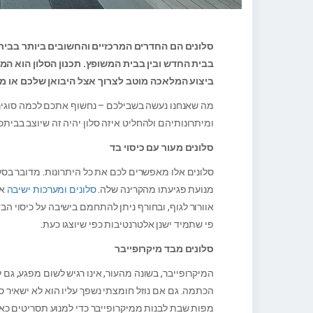
סלונים הם החדרים המרכזיים והחשובים ביותר בבית
בבית החדש ובין בבית המשופץ. תכנון הסלון הוא ה
ביצוע המלאכה מוטב לצרוך אצל היבואן שלכם או מ
מה שאנחנו נעשה בשבילכם – נחשוף אתכם לכמה סוגים
ומיתרונותיהם ולהחליט איזה סלון יהיה זה שיוצב בביתכ
סלונים מעור עם כיסוי בד
סלונים אלו מאפשרים לכם את כל היתרונות. מדובר בס
מנועת פגיעתו מהקרינה שלה.
סלונים ומערכות ישיבה
אל
אוורור לגוף, ובחורף ניתן להתחמם בישיבה על כיסוי ה
פי שתמיד ישנן אלטרנטיבות כפי שיוצגו כעת.
סלונים מבד מיקרופייבר
המיקרופייבר, בשונה מהעור, אינו רגיש לשום מפגע, גם
הכתמה. גם אם נוזל חומצתי נשפך עליו הוא לא ישאיר סי
מפות שבת לבנות ממיקרופייבר כדי למנוע תסריטים כאל