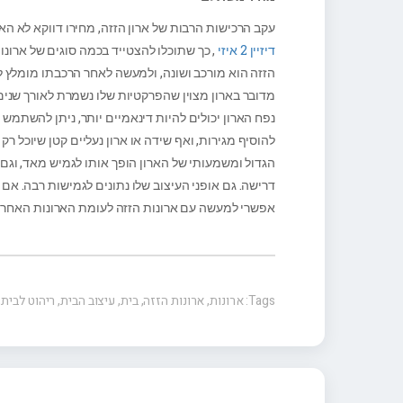
עקב הרכישות הרבות של ארון הזזה, מחירו דווקא לא הא
דיזיין 2 איזי
, כך שתוכלו להצטייד בכמה סוגים של ארונו
הזזה הוא מורכב ושונה, ולמעשה לאחר הרכבתו מומלץ לא 
מדובר בארון מצוין שהפרקטיות שלו נשמרת לאורך שנים 
נפח הארון יכולים להיות דינאמיים יותר, ניתן להשתמש
להוסיף מגירות, ואף שידה או ארון נעליים קטן שיוכל ר
הגדול ומשמעותי של הארון הופך אותו לגמיש מאד, וגם
דרישה. גם אופני העיצוב שלו נתונים לגמישות רבה. אם
אפשרי למעשה עם ארונות הזזה לעומת הארונות האחרי
Tags:
ארונות
,
ארונות הזזה
,
בית
,
עיצוב הבית
,
ריהוט לבית
,