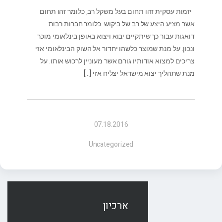
יזמות עסקית זהו תחום בעל משקל רב, כלומר זהו תחום
אשר מציע היצע של רב של ביקוש. כלומר חברות רבות
דואגות עבור כך שיתקיים יבוא ויצוא באופן בינלאומי מוכר
ונכון. על מנת שמוצר כלשהו יחדור אל השוק הבינלאומי אזי
צריכים למצוא אודותיו גורם אשר מעוניין לרכוש אותו. על
מנת שתהליך יצוא מישראל יצליח אזי
[…]
07.18.2016
Uncategorized
ארכיון