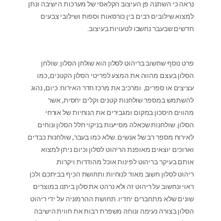
נראה כי השתנה פן העיצוב הקלאסי של מערכות הישיבה ונתן
למצוא שילובים רבים בין כורסאות וספות ושילובי צבעים
חדשים שבעבר נחשבו לטעויות בעיצוב.
פרט נוסף שחשוב בריהוט לסלון הוא שולחן הסלון. שולחן
הסלון בעצם מהווה את המצע לפריטי הסלון הקטנים, כמו
עציצים או ספרים, ומרכיב את מרכז חדר האירוח. כיום, נהוג
להשתמש במספר שולחנות קטנים וקלים יחסית, אשר
מהווים חיסכון במקום ומגבירים את הנוחיות של אורחי
הסלון. שולחנות שכאלה מסייעות בניקוי חלל הסלון ונוחים
לאירוח מספר רב של אנשים. שלא כמו בעבר, שולחנות כבדים
וארוכים יוצאים מאופנת הריהוט לסלון וכיום ניתן למצוא
אותם בעיקר בריהוט לפינות אוכל מהודרות ויקרות.
ריהוט לסלון חשוב מאוד לנוחיות ותחושת הכיף בביתכם ולכן
ראוי ונחשוב על ריהוט זה ולא נרהט את סלון ביתנו במוצרים
שונים שלא מתחברים יחדיו. תחושת ההרמוניה על ידי ריהוט
הסלון בצורה נעימה ונוחה משפרת רבות את חווית הישיבה