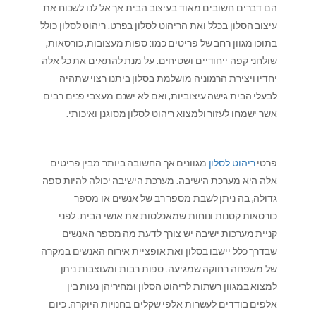
הם דברים חשובים מאוד בעיצוב הבית אך אל לנו לשכוח את
עיצוב הסלון בכלל ואת הריהוט לסלון בפרט. ריהוט לסלון כולל
בתוכו מגוון רחב של פריטים כמו: ספות מעצובות, כורסאות,
שולחני קפה ייחודיים ושטיחים. על מנת להתאים את כל אלה
יחדיו ויצירת הרמוניה מושלמת בסלון ביתנו רצוי שתהיה
לבעלי הבית גישה עיצוביות, ואם לא ישנם מעצבי פנים רבים
אשר ישמחו לעזור ולמצוא ריהוט לסלון מסוגנן ואיכותי.
פרטי
ריהוט לסלון
מגוונים אך החשובה ביותר מבין פריטים
אלה היא מערכת הישיבה. מערכת הישיבה יכולה להיות ספה
גדולה, בה ניתן לשבת מספר רב של אנשים או מספר
כורסאות קטנות ונוחות שמאכלסות את אנשי הבית. לפני
קניית מערכות ישיבה יש צורך לדעת מה מספר האנשים
שבדרך כלל יישבו בסלון ואת אופציית אירוח האנשים במקרה
של משפחה רחוקה שמגיעה. ספות רבות ומעוצבות ניתן
למצוא במגוון רשתות לריהוט הסלון ומחיריהן נעות בין
אלפים בודדים לעשרות אלפי שקלים בחנויות היוקרה. כיום