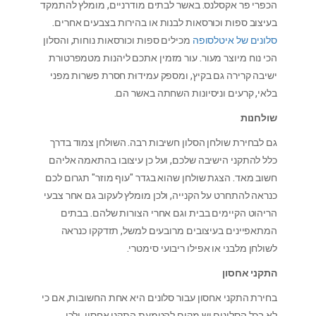
הכפרי פר אקסלנס. באשר לבתים מודרניים, מומלץ להתמקד
בעיצוב ספות וכורסאות לבנות או בהירות בצבעים אחרים.
סלונים של איטלסופה
מכילים ספות וכורסאות נוחות, והסלון
הכי נוח מיוצר מעור. עור מזמין אתכם ליהנות מטמפרטורת
ישיבה קרירה גם בקיץ, ומספק עמידוּת חסרת פשרות מפני
בלאי, קרעים וניסיונות השחתה באשר הם.
שולחנות
גם לבחירת שולחן הסלון חשיבות רבה. השולחן צמוד בדרך
כלל להתקני הישיבה שלכם, ועל כן עיצובו בהתאמה אליהם
חשוב מאד. הצגת שולחן שהוא בגדר "עוף מוזר" תגרום לכם
כנראה להתחרט על הקנייה, ולכן מומלץ לעקוב גם אחר צבעי
הריהוט הקיימים בבית וגם אחרי הצורות שלהם. בבתים
המתאפיינים בעיצובים מרובעים למשל, תזדקקו כנראה
לשולחן מלבני או אפילו ריבועי סימטרי.
התקני אחסון
בחירת התקני אחסון עבור סלונים היא אחת החשובות, אם כי
לא בכל הסלונים יש מקום להטמעת התקני אחסון, ולכן