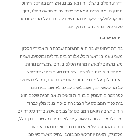
ודירה. הסלונים שלנו יהיו מעוצבים, ועשירים בהתקני ריהוט
מפנקים ומפוארים. המאמר ייבנה על פי מראה הסלון, תוך
חלוקה לחלקים עיקריים הנדרשים להיות בו על מנת שיוכרזו
סלוני פאר ברמה חסרת תקדים.
ריהוט ישיבה
בחירת ריהוט ישיבה היא החשובה שבבחירות אביזרי הסלון
משני טעמים: ראשית כל, אלו רכיבים גדולים ובולטים, ושנית
משום שהם למעשה מהות הסלונים. הם שמשרים נוחות,
ומספקים איכות בילוי כפי שהייתם מעוניינים שתתרחש
בעתיד. לכן, על מנת לבחור ריהוט ישיבה טוב, ומבלי להצטער
על מה שעשיתם, חשוב לשים לב גם לעיצוב הבית וגם
לפרמטרים העוסקים בנוחות ובאיכות. אם הבית שלכם הוא
בית כפרי המבוסס על הצבע החום-כתום, מומלץ לבחור
ריהוט ישיבה תואם המבוסס על צבעים אלה. בדרך כלל זה גם
משתלב עם הצורה העגולה, אך לא תמיד. מה שכן, בדרך כלל,
ריהוט המבוסס על צבע חום כתום וצורתו מרובעת או
מלבנית, יתאים יותר לעיצוב בורגני עתיק מאשר לעיצוב