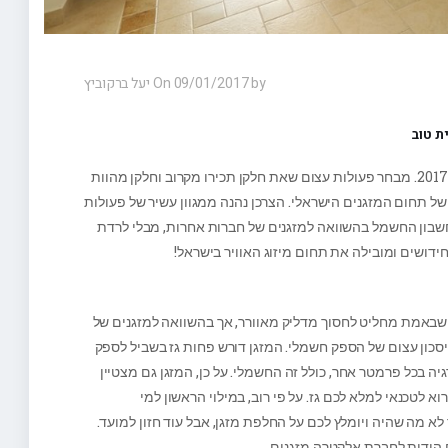
On 09/01/2017 by יעל ברקוביץ
ת טוב
אלקטרה מזגנים מציגה את הדגמים החדישים של שנת 2017. מבחר פעולות עצום שאת חלקן תכירו מקרוב וחלקן מהוות
ל תחום המזגנים הישראלי. הצרכן נהנה ממגוון עשיר של פעולות
 בחשבון החשמל בהשוואה למזגנים של חברות אחרות, מבלי לרדת
דושים ומובילה את תחום מיזוג האוויר בישראל!
מי שבאמת מחליט לחסוך מדליק מאוורר, אך בהשוואה למזגנים של
חיסכון עצום של הספק חשמלי. המזגן דורש פחות גז בשביל לספק
יה בכל פרמטר אחר, כולל זה החשמלי. על כן, המזגן גם מצטיין
א לטכנאי למלא לכם גז. על פי רוב, במילוי הראשון למי
לא מה שהיה ויומלץ לכם על החלפת מזגן, אבל עוד חזון למועד.
 הודות לחברת אלקטרה מזגנים.