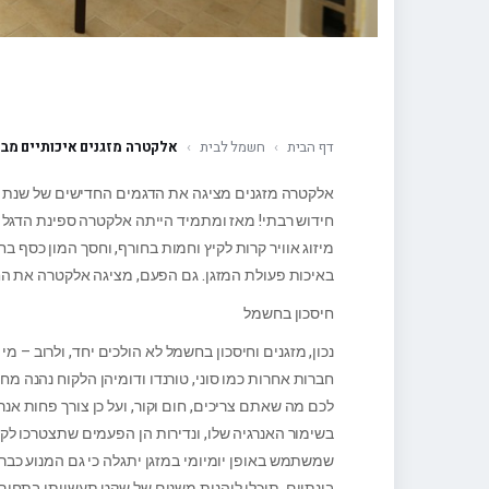
דף הבית
›
חשמל לבית
›
אלקטרה מזגנים איכותיים מבי
חידוש רבתי! מאז ומתמיד הייתה אלקטרה ספינת הדגל ש
מיזוג אוויר קרות לקיץ וחמות בחורף, וחסך המון כסף
באיכות פעולת המזגן. גם הפעם, מציגה אלקטרה את החי
חיסכון בחשמל
נכון, מזגנים וחיסכון בחשמל לא הולכים יחד, ולרוב – 
חברות אחרות כמו סוני, טורנדו ודומיהן הלקוח נהנה מ
לכם מה שאתם צריכים, חום וקור, ועל כן צורך פחות אנרג
בשימור האנרגיה שלו, ונדירות הן הפעמים שתצטרכו לקרו
שמשתמש באופן יומיומי במזגן יתגלה כי גם המנוע כבר 
בינתיים, תוכלו ליהנות משנים של שקט תעשייתי בתחום