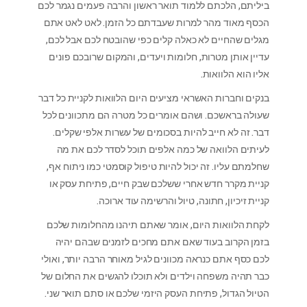
ביליתם, הלכתם ללמוד תואר ראשון והרבה פעמים נגמר לכם
הכסף מאוד מהר למרות שעבדתם כל הזמן. לאט לאט אתם
מגלים שהחיים לא כאלה קלים כפי שהובטח לכם אבל לכם,
עדיין אותן מטרות, חלומות ויעדים, והמקום שרובכם פונים
אליו הוא הלוואות.
בנקים וחברות האשראי מציעים היום הלוואות לקניית כל דבר
שעולה בראשכם. ושהם אומרים כל מטרה הם מתכוונים לכל
דבר. זה לא חייב להיות בסכומים של עשרות אלפי שקלים.
לעיתים הלוואה של כמה אלפים תוכל לסדר לכם את מה
שחלמתם עליו. זה יכול להיות טיפול קוסמטי כמו ניתוח אף,
קניית מקרר חדש אחרי ששלכם שבק חיים, פתיחת עסק או
קניית זיכיון, חתונה, טיול והרשימה עוד ארוכה.
לקחת הלוואות היום, אומר שאתם תיהנו מהחלומות שלכם
בזמן הקרוב בעוד שאם אתם מחכים לזמנים שבהם יהיה
לכם כסף אתם כנראה מכוונים לגיל מאוחר הרבה יותר, ואולי
כבר תהיה משפחה וילדים ולא תוכלו להגשים את החלום של
הטיול הגדול, פתיחת העסק היזמי שלכם או סתם תואר שני.