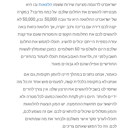
ישראכרט לדוגמה מציעה שירות ששמו
הלוואות
ובו היא
מבטיחה להגשים את החלום שלכם. על כמה מדובר? במקרה
של ישראכרט ההלוואה היא עד גובה 50,000. נכון, 50,000 לא
יקנה לכם דירה עם בריכה ורכב יוקרה, אך הלוואה כזאת באה
להגשים לכם את החלומות הקטנים והמטרות שעם עוד קצת
עזרה כספית הייתם יכולים להשיג. תוכלו לממש את החלום
שלכם היום ולשלם עד 60 תשלומים. כמובן שמומלץ לעשות
חשבון לפני זה, ולראות האם באמת תוכלו לעמוד בהחזרים
החודשיים אפילו שהם לא גבוהים מאוד.
כאמור, אנחנו נתונים במהלך חיינו להמון תקופות, גם אם
אנחנו לא בתקופה כלכלית קשה, לפעמים פוש אחד זה כל מה
שחסר לנו בשביל להגשים את הרצון שלנו. אין צורך להרים
ידיים ולוותר. היום ניתן לקחת הלוואה כמעט לכל מטרה ולא
להישאר עם תחושת ההחמצה. יש המון הצעות להלוואות
והמון מסלולים שיכולים להתאים לכם. אם זה נשמע לכם,
תוכלו לערוך סקר אישי משלכם ולבחור את מה שמתאים
לכם. וזה כל הפוש שאתם צריכים.