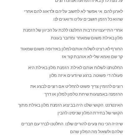
על מנת לדון באיזו הפתעה אנחנו רוצים
לארגן להם. אי אפשר לא לחשוב עליהם ולדאוג להם אחרי
שהוא כל הזמן חושבים עלינו ודואגים לנו.
אחרי התייעצויות רבות החלטנו ללכת על הכיוון של הזמנת
מלון באילת משום שמאחר ומדובר בעונת
החורף לא רצינו לשלוח אותם למלון באירופה משום שמאוד
קר שם ואמא שלי לא אוהבת קור אז
החלטתנו לשלוח אותם לאילת. הזמנת מלון באילת היא
פעולה די פשוטה. ברגע שיודעים איזה מלון
רוצים להזמין צריך פשוט להחליט אם רוצים לבצע את
ההזמנה באמצעות שיחת טלפון למלון או דרך
האינטרנט. הקושי שלנו היה בביצוע הזמנת מלון באילת מתוך
הקושי של בחירת המלון שניסינו להבין
שיהיה הכי נוח ונעים להורים שלנו. החלטנו לברר עם חברים
שלהם ולשאול מה המלון שהם