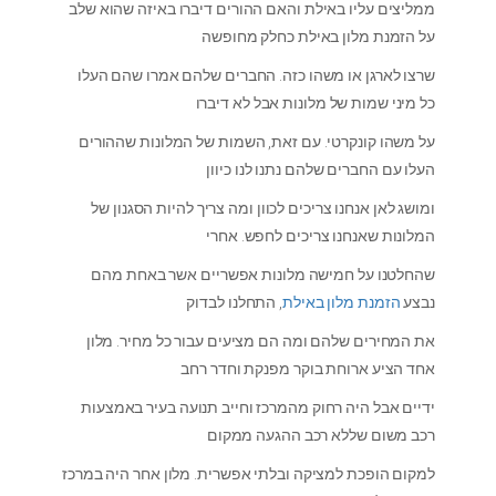
ממליצים עליו באילת והאם ההורים דיברו באיזה שהוא שלב
על הזמנת מלון באילת כחלק מחופשה
שרצו לארגן או משהו כזה. החברים שלהם אמרו שהם העלו
כל מיני שמות של מלונות אבל לא דיברו
על משהו קונקרטי. עם זאת, השמות של המלונות שההורים
העלו עם החברים שלהם נתנו לנו כיוון
ומושג לאן אנחנו צריכים לכוון ומה צריך להיות הסגנון של
המלונות שאנחנו צריכים לחפש. אחרי
שהחלטנו על חמישה מלונות אפשריים אשר באחת מהם
נבצע
הזמנת מלון באילת
, התחלנו לבדוק
את המחירים שלהם ומה הם מציעים עבור כל מחיר. מלון
אחד הציע ארוחת בוקר מפנקת וחדר רחב
ידיים אבל היה רחוק מהמרכז וחייב תנועה בעיר באמצעות
רכב משום שללא רכב ההגעה ממקום
למקום הופכת למציקה ובלתי אפשרית. מלון אחר היה במרכז