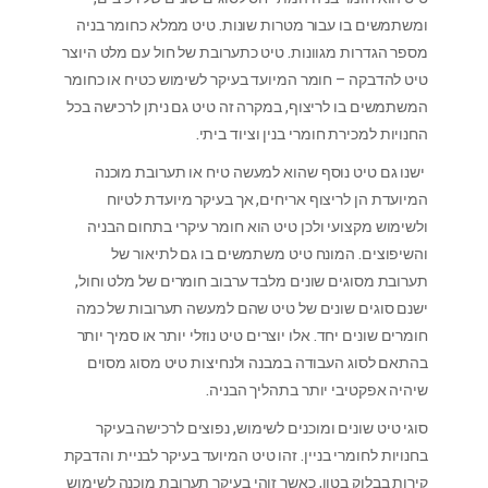
ומשתמשים בו עבור מטרות שונות. טיט ממלא כחומר בניה
מספר הגדרות מגוונות. טיט כתערובת של חול עם מלט היוצר
טיט להדבקה – חומר המיועד בעיקר לשימוש כטיח או כחומר
המשתמשים בו לריצוף, במקרה זה טיט גם ניתן לרכישה בכל
החנויות למכירת חומרי בנין וציוד ביתי.
ישנו גם טיט נוסף שהוא למעשה טיח או תערובת מוכנה
המיועדת הן לריצוף אריחים, אך בעיקר מיועדת לטיוח
ולשימוש מקצועי ולכן טיט הוא חומר עיקרי בתחום הבניה
והשיפוצים. המונח טיט משתמשים בו גם לתיאור של
תערובת מסוגים שונים מלבד ערבוב חומרים של מלט וחול,
ישנם סוגים שונים של טיט שהם למעשה תערובות של כמה
חומרים שונים יחד. אלו יוצרים טיט נוזלי יותר או סמיך יותר
בהתאם לסוג העבודה במבנה ולנחיצות טיט מסוג מסוים
שיהיה אפקטיבי יותר בתהליך הבניה.
סוגי טיט שונים ומוכנים לשימוש, נפוצים לרכישה בעיקר
בחנויות לחומרי בניין. זהו טיט המיועד בעיקר לבניית והדבקת
קירות בבלוק בטון, כאשר זוהי בעיקר תערובת מוכנה לשימוש