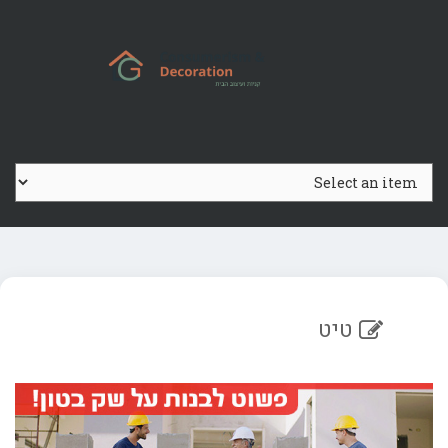
Ski
t
conten
טיט