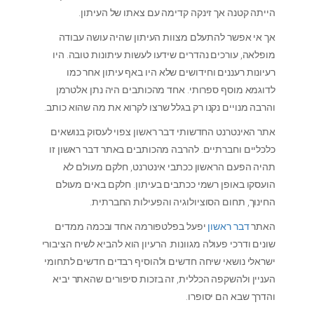
הייתה קטנה אך זינקה קדימה עם צאתו של העיתון.
אך אי אפשר להתעלם מצוות העיתון שהיה עושה עבודה
מופלאה, עורכים נהדרים שידעו לעשות עיתונות טובה. היו
רעיונות רעננים וחידושים שלא היו באף עיתון אחר כמו
לדוגמא מוסף ספרותי. אחד מהכותבים היה נתן אלטרמן
והרבה מנויים נקנו רק בגלל שרצו לקרוא את מה שהוא כותב.
אתר האינטרנט החדשותי דבר ראשון צפוי לעסוק בנושאים
כלכליים וחברתיים. להרבה מהכותבים באתר דבר ראשון זו
תהיה הפעם הראשון ככתבי אינטרנט, חלקם מעולם לא
הועסקו באופן רשמי ככתבים בעיתון. חלקם באים מעולם
החינוך, תחום הסוציולוגיה והפעילות החברתית.
האתר
דבר ראשון
יפעל בפלטפורמה אחד ובכמה ממדים
שונים ודרכי פעולה מגוונות. הרעיון הוא להביא לשיח הציבורי
ישראלי נושאי שיחה חדשים ולהוסיף רבדים חדשים לתחומי
העניין ולהשקפה הכללית, זה בזכות סיפורים שהאתר יביא
והדרך שבא הם יסופרו.