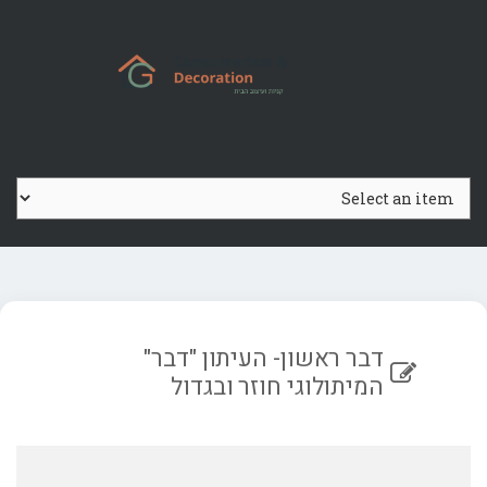
Ski
t
conten
דבר ראשון- העיתון "דבר"
המיתולוגי חוזר ובגדול