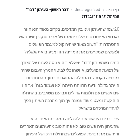
דף הבית
›
Uncategorized
›
דבר ראשון- העיתון "דבר"
המיתולוגי חוזר ובגדול
20 שנה שהעיתון אינו בין המדפים. בקרוב מאוד הוא חוזר
בגרסא האינטרנטית שלו ביוזמתו של אבי ניסנקורן יושב ראש
ההסתדרות. "חשוב מאוד שיהיה קול למעמד הפועלים
ולאנשים שמקיימים את המדינה הזו ומניעים את גלגליה"
בזמנו כשהעיתון "דבר" יצא לאור הוא ניסה לענות על הצורך
של תנועת הפועלים, איזשהו כלי לביטוי המרץ העצום שהיה
בקבוצה הקטנה. בהתחלה ההתנגדות בתוך ההסתדרות
הייתה גדולה ודעת הרווחת הייתה "לא נעמוד בזה". אך היו
שם אנשים עם חלומות גדולים וגם עם משאבים. בהתחלה
היה קשה ומעט מאוד אמונה אך תוך מהרבה העיתון הפך
לאחד המרכזים בישראל.
שני דברים היו אחראים להצלחה המהירה האחד הוא
שהעיתון היה פשוט טוב, לא פחות טוב מהעיתונים האחרים
והיה גם את תנועת הפועלים שבתחילת דרכו של העיתון